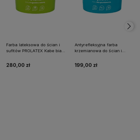
Farba lateksowa do ścian i
Antyrefleksyjna farba
sufitów PROLATEX Kabe biała
krzemianowa do ścian i
SUPREME 10l baza A -
sufitów KABE AQUATEX
matowa
SUPREME 10L BAZA A MAT
280,00 zł
199,00 zł
Kup teraz
Kup teraz