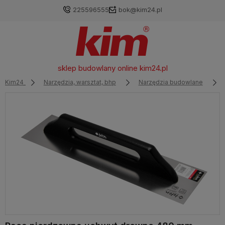
225596555
bok@kim24.pl
sklep budowlany online
kim24.pl
Kim24
Narzędzia, warsztat, bhp
Narzędzia budowlane