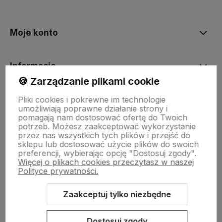
Moje konto
Informacje
🍪 Zarządzanie plikami cookie
O nas
Pliki cookies i pokrewne im technologie
umożliwiają poprawne działanie strony i
pomagają nam dostosować ofertę do Twoich
potrzeb. Możesz zaakceptować wykorzystanie
Dostawa i płatności
przez nas wszystkich tych plików i przejść do
sklepu lub dostosować użycie plików do swoich
preferencji, wybierając opcję "Dostosuj zgody".
Więcej o plikach cookies przeczytasz w naszej
Sklepy stacjonarne
Polityce prywatności.
Zaakceptuj tylko niezbędne
Obsługa hurtowa
Dostosuj zgody