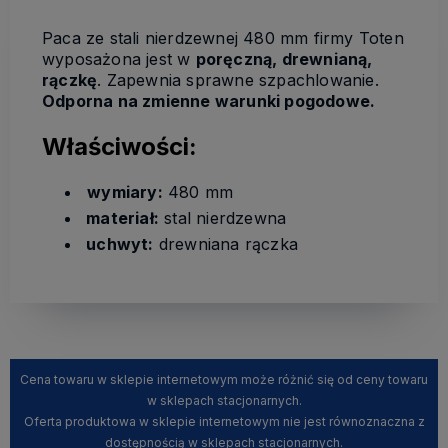
Paca ze stali nierdzewnej 480 mm firmy Toten
wyposażona jest w
poręczną, drewnianą,
rączkę
. Zapewnia sprawne szpachlowanie.
Odporna na zmienne warunki pogodowe.
Właściwości:
wymiary:
480 mm
materiał:
stal nierdzewna
uchwyt:
drewniana rączka
Cena towaru w sklepie internetowym może różnić się od ceny towaru
w sklepach stacjonarnych.
Oferta produktowa w sklepie internetowym nie jest równoznaczna z
dostępnością w sklepach stacjonarnych.