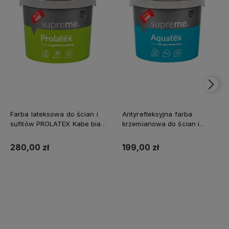
Farba lateksowa do ścian i
Antyrefleksyjna farba
sufitów PROLATEX Kabe biała
krzemianowa do ścian i
SUPREME 10l baza A -
sufitów KABE AQUATEX
matowa
SUPREME 10L BAZA A MAT
280,00 zł
199,00 zł
Kup teraz
Kup teraz