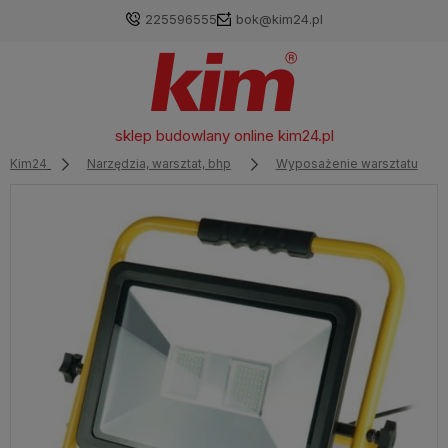
225596555
bok@kim24.pl
sklep budowlany online
kim24.pl
Kim24
Narzędzia, warsztat, bhp
Wyposażenie warsztatu