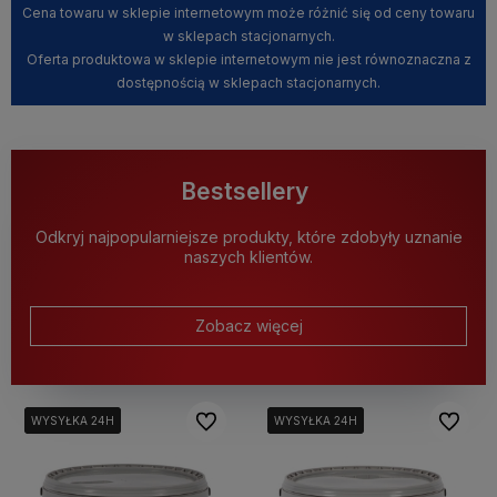
Cena towaru w sklepie internetowym może różnić się od ceny towaru
w sklepach stacjonarnych.
Oferta produktowa w sklepie internetowym nie jest równoznaczna z
dostępnością w sklepach stacjonarnych.
Bestsellery
Odkryj najpopularniejsze produkty, które zdobyły uznanie
naszych klientów.
Zobacz więcej
Do ulubionych
Do ulubi
WYSYŁKA 24H
WYSYŁKA 24H
WYSYŁKA 24H
WYSYŁKA 24H
WYSYŁKA 24H
WYSYŁKA 24H