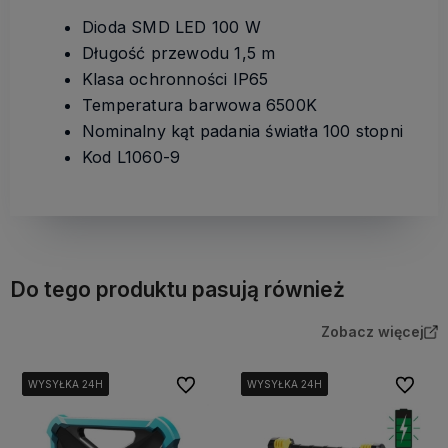
Dioda SMD LED 100 W
Długość przewodu 1,5 m
Klasa ochronności IP65
Temperatura barwowa 6500K
Nominalny kąt padania światła 100 stopni
Kod L1060-9
Do tego produktu pasują również
Zobacz więcej
Do ulubionych
Do ulubi
WYSYŁKA 24H
WYSYŁKA 24H
WYSYŁKA 24H
WYSYŁKA 24H
WYSYŁKA 24H
WYSYŁKA 24H
WYSYŁKA 24H
WYSYŁKA 24H