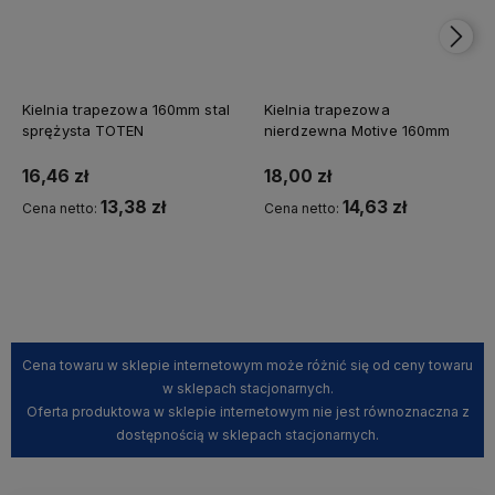
Kielnia trapezowa 160mm stal
Kielnia trapezowa
sprężysta TOTEN
nierdzewna Motive 160mm
16,46 zł
18,00 zł
13,38 zł
14,63 zł
Cena netto:
Cena netto:
Kup teraz
Kup teraz
Cena towaru w sklepie internetowym może różnić się od ceny towaru
w sklepach stacjonarnych.
Oferta produktowa w sklepie internetowym nie jest równoznaczna z
dostępnością w sklepach stacjonarnych.