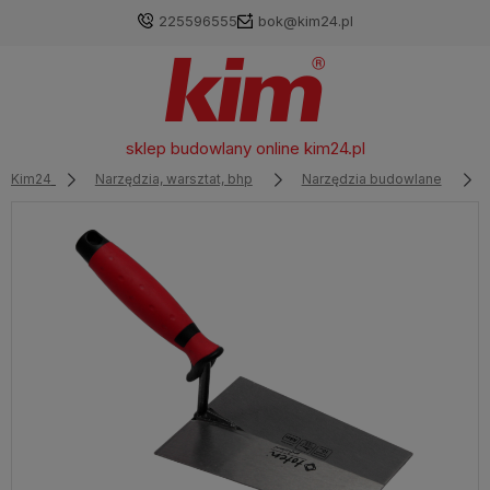
225596555
bok@kim24.pl
sklep budowlany online
kim24.pl
Kim24
Narzędzia, warsztat, bhp
Narzędzia budowlane