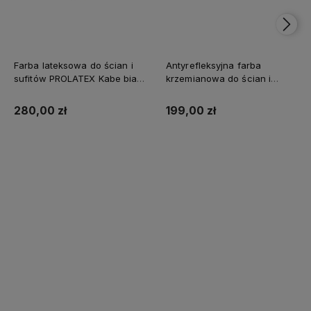
Farba lateksowa do ścian i
Antyrefleksyjna farba
sufitów PROLATEX Kabe biała
krzemianowa do ścian i
SUPREME 10l baza A -
sufitów KABE AQUATEX
matowa
SUPREME 10L BAZA A MAT
280,00 zł
199,00 zł
Kup teraz
Kup teraz