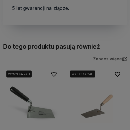
5 lat gwarancji na złącze.
Do tego produktu pasują również
Zobacz więcej
Do ulubionych
Do ulubi
WYSYŁKA 24H
WYSYŁKA 24H