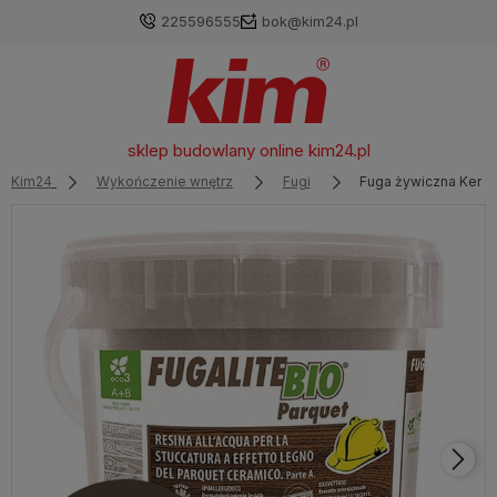
225596555
bok@kim24.pl
sklep budowlany online
kim24.pl
Kim24
Wykończenie wnętrz
Fugi
Fuga żywiczna Kerakol