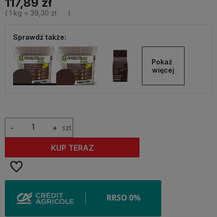
117,89 zł
( 1
kg
=
39,30 zł
)
Sprawdź także:
Pokaż 
więcej
-
+
szt.
KUP TERAZ