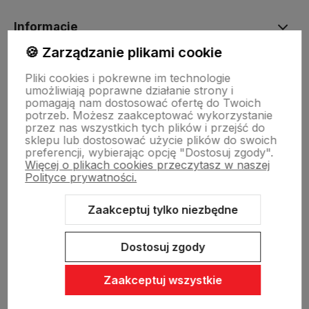
Informacje
🍪 Zarządzanie plikami cookie
O nas
Pliki cookies i pokrewne im technologie
umożliwiają poprawne działanie strony i
pomagają nam dostosować ofertę do Twoich
potrzeb. Możesz zaakceptować wykorzystanie
Dostawa i płatności
przez nas wszystkich tych plików i przejść do
sklepu lub dostosować użycie plików do swoich
preferencji, wybierając opcję "Dostosuj zgody".
Więcej o plikach cookies przeczytasz w naszej
Sklepy stacjonarne
Polityce prywatności.
Zaakceptuj tylko niezbędne
Obsługa hurtowa
Dostosuj zgody
Zaakceptuj wszystkie