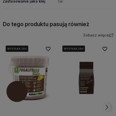
Zastosowanie jako klej
tak
Do tego produktu pasują również
Zobacz więcej
Do ulubionych
Do ulubi
WYSYŁKA 24H
WYSYŁKA 24H
WYSYŁKA 24H
WYSYŁKA 24H