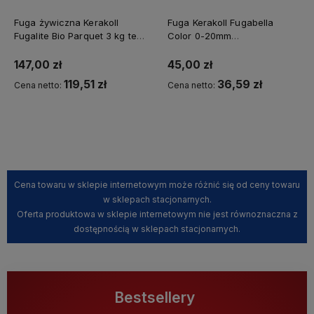
Fuga żywiczna Kerakoll
Fuga Kerakoll Fugabella
Fugalite Bio Parquet 3 kg tek
Color 0-20mm
tectona 64
zywica/cement *47* 3kg
147,00 zł
45,00 zł
119,51 zł
36,59 zł
Cena netto:
Cena netto:
Kup teraz
Kup teraz
Cena towaru w sklepie internetowym może różnić się od ceny towaru
w sklepach stacjonarnych.
Oferta produktowa w sklepie internetowym nie jest równoznaczna z
dostępnością w sklepach stacjonarnych.
Bestsellery