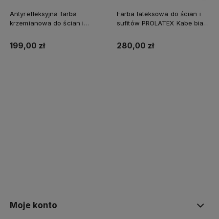
Antyrefleksyjna farba
Farba lateksowa do ścian i
krzemianowa do ścian i
sufitów PROLATEX Kabe biała
sufitów KABE AQUATEX
SUPREME 10l baza A -
SUPREME 10L BAZA A MAT
matowa
199,00 zł
280,00 zł
Kup teraz
Kup teraz
Moje konto