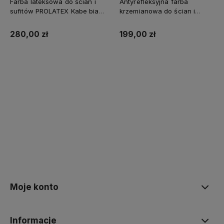
Farba lateksowa do ścian i
Antyrefleksyjna farba
sufitów PROLATEX Kabe biała
krzemianowa do ścian i
SUPREME 10l baza A -
sufitów KABE AQUATEX
matowa
SUPREME 10L BAZA A MAT
280,00 zł
199,00 zł
Kup teraz
Kup teraz
Moje konto
Informacje