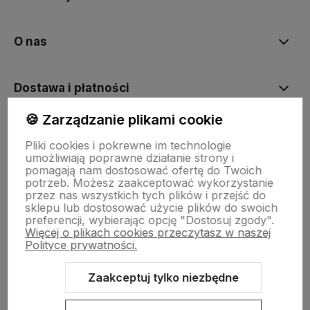
O nas
Dostawa i płatności
🍪 Zarządzanie plikami cookie
Sklepy stacjonarne
Pliki cookies i pokrewne im technologie
umożliwiają poprawne działanie strony i
pomagają nam dostosować ofertę do Twoich
Obsługa hurtowa
potrzeb. Możesz zaakceptować wykorzystanie
przez nas wszystkich tych plików i przejść do
sklepu lub dostosować użycie plików do swoich
preferencji, wybierając opcję "Dostosuj zgody".
Więcej o plikach cookies przeczytasz w naszej
Polityce prywatności.
Zaakceptuj tylko niezbędne
Sklep internetowy Shoper Premium
Szablon Shoper Modern 3.0™
od GrowCommerce