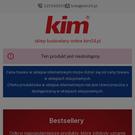
225596555
bok@kim24.pl
sklep budowlany online
kim24.pl
Ten produkt jest niedostępny.
Cena towaru w sklepie internetowym może różnić się od ceny towaru
w sklepach stacjonarnych.
Oferta produktowa w sklepie internetowym nie jest równoznaczna z
dostępnością w sklepach stacjonarnych.
Bestsellery
Odkryj najpopularniejsze produkty, które zdobyły uznanie