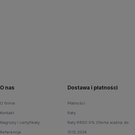
up teraz
Powiadom o dostępności
O nas
Dostawa i płatności
O firmie
Płatności
Kontakt
Raty
Nagrody i certyfikaty
Raty RRSO 0% Oferta ważna do
Referencje
31.12.2026