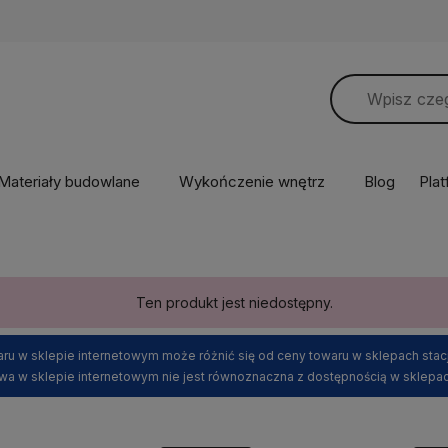
Materiały budowlane
Wykończenie wnętrz
Blog
Pla
Ten produkt jest niedostępny.
ru w sklepie internetowym może różnić się od ceny towaru w sklepach stac
wa w sklepie internetowym nie jest równoznaczna z dostępnością w sklepac