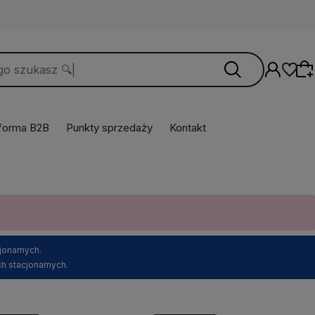
tforma B2B
Punkty sprzedaży
Kontakt
Wybierz coś dla siebie z naszej aktualnej
oferty lub zaloguj się, aby przywrócić dodane
produkty do listy z poprzedniej sesji.
jonarnych.
h stacjonarnych.