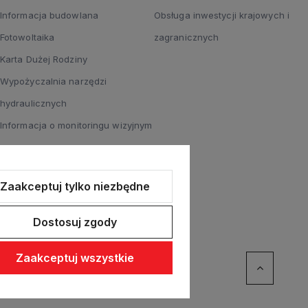
Informacja budowlana
Obsługa inwestycji krajowych i
Fotowoltaika
zagranicznych
Karta Dużej Rodziny
Wypożyczalnia narzędzi
hydraulicznych
Informacja o monitoringu wizyjnym
Zaakceptuj tylko niezbędne
Dostosuj zgody
Zaakceptuj wszystkie
ommerce