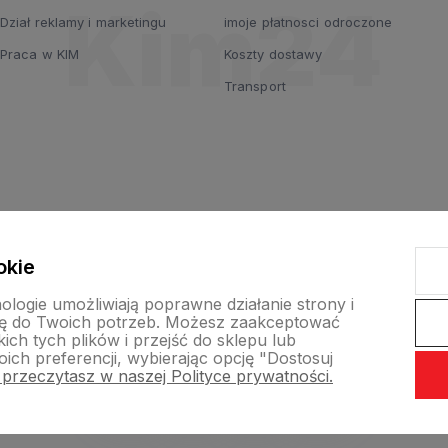
Dział reklamy i marketingu
imoje płatnosci odroczone
Praca w KIM
Koszty dostawy
Transport
okie
nologie umożliwiają poprawne działanie strony i
ę do Twoich potrzeb. Możesz zaakceptować
ch tych plików i przejść do sklepu lub
ich preferencji, wybierając opcję "Dostosuj
 przeczytasz w naszej Polityce prywatności.
nternetowy Shoper Premium
Szablon Shoper Modern 3.0™
od GrowC