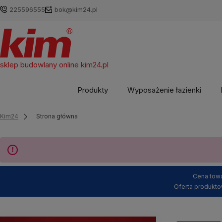
225596555
bok@kim24.pl
sklep budowlany online
kim24.pl
Produkty
Wyposażenie łazienki
Kim24
Strona główna
Cena towa
Oferta produkto