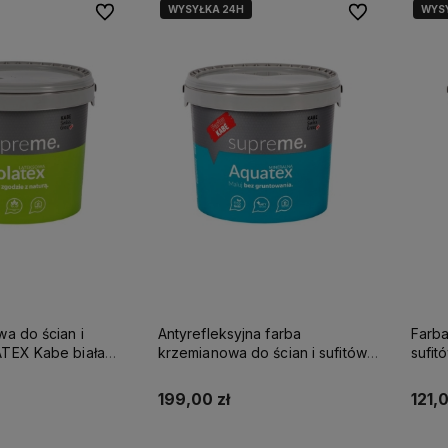
WYSYŁKA 24H
WYS
Do ulubionych
Do ulubionych
wa do ścian i
Antyrefleksyjna farba
Farba
be biała
krzemianowa do ścian i sufitów
sufi
SUPREME 10l baza A - matowa
KABE AQUATEX SUPREME 10L
SUPR
BAZA A MAT
199,00 zł
121,0