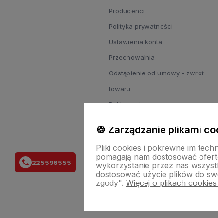
Producenci
Polityka prywatności
Ustawienia konta
Przechowalnia
Odstąpienie od umowy - zwrot
towaru
Reklamacje
Zgody
🍪 Zarządzanie plikami co
Regulamin zapisu do newslettera
Pliki cookies i pokrewne im tech
pomagają nam dostosować ofert
225596555
wykorzystanie przez nas wszystki
dostosować użycie plików do swo
zgody".
Więcej o plikach cookies
Sklep i