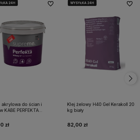
YŁKA 24H
WYSYŁKA 24H
Do ulubionych
Do ulu
 akrylowa do ścian i
Klej żelowy H40 Gel Kerakoll 20
tów KABE PERFEKTA
kg biały
EME 10L BAZA A
0 zł
82,00 zł