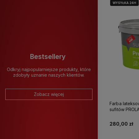
WYSYŁKA 24H
Bestsellery
Odkryj najpopularniejsze produkty, które
zdobyły uznanie naszych klientów.
Zobacz więcej
Farba latekso
sufitów PROLATEX Ka
280,00 zł