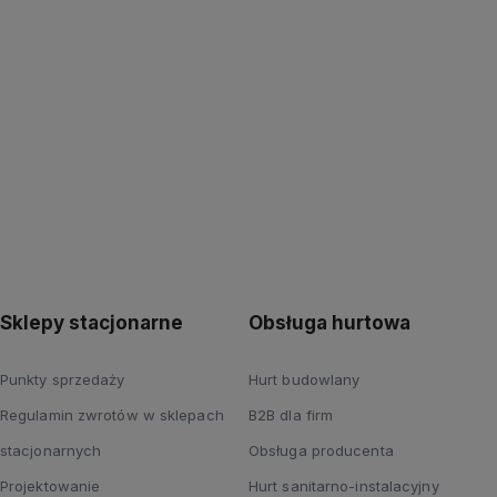
Kup teraz
Kup teraz
Sklepy stacjonarne
Obsługa hurtowa
Punkty sprzedaży
Hurt budowlany
Regulamin zwrotów w sklepach
B2B dla firm
stacjonarnych
Obsługa producenta
Projektowanie
Hurt sanitarno-instalacyjny