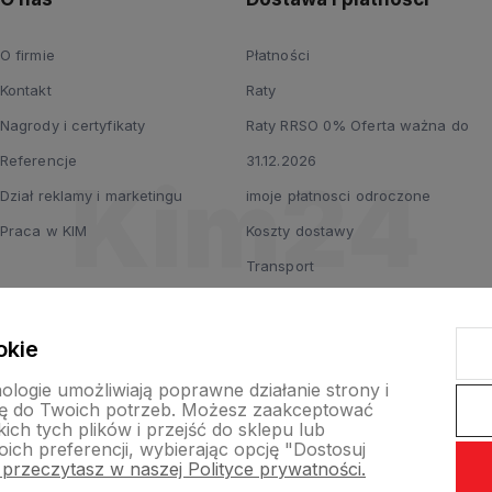
O firmie
Płatności
Kontakt
Raty
Nagrody i certyfikaty
Raty RRSO 0% Oferta ważna do
Referencje
31.12.2026
Dział reklamy i marketingu
imoje płatnosci odroczone
Praca w KIM
Koszty dostawy
Transport
okie
nologie umożliwiają poprawne działanie strony i
ę do Twoich potrzeb. Możesz zaakceptować
ch tych plików i przejść do sklepu lub
ich preferencji, wybierając opcję "Dostosuj
 przeczytasz w naszej Polityce prywatności.