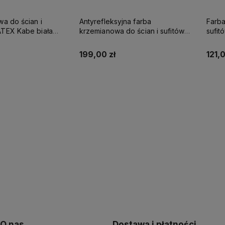
wa do ścian i
Antyrefleksyjna farba
Farba
be biała
krzemianowa do ścian i sufitów
sufi
SUPREME 10l baza A - matowa
KABE AQUATEX SUPREME 10L
SUPR
BAZA A MAT
199,00 zł
121,0
up teraz
Powiadom o dostępności
O nas
Dostawa i płatności