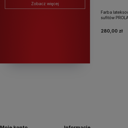
Zobacz więcej
Farba latekso
sufitów PROLATEX Ka
280,00 zł
K
Moje konto
Informacje