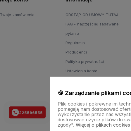
Twoje zamówienia
ODSTĄP OD UMOWY TUTAJ
FAQ - najczęściej zadawane
pytania
Regulamin
Producenci
Polityka prywatności
Ustawienia konta
Przechowalnia
Odstąpienie od umowy - zwrot
🍪 Zarządzanie plikami co
towaru
Pliki cookies i pokrewne im tech
Reklamacje
pomagają nam dostosować ofert
225596555
wykorzystanie przez nas wszystki
Zgody
dostosować użycie plików do swo
zgody".
Więcej o plikach cookies
Regulamin zapisu do newslettera