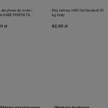
 akrylowa do ścian i
Klej żelowy H40 Gel Kerakoll 20
tów KABE PERFEKTA
kg biały
EME 10L BAZA A
0 zł
82,00 zł
Kup teraz
Kup teraz
Sklepy stacjonarne
Obsługa hurtowa