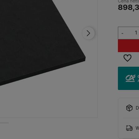
Cena nett
898,3
-
D
W