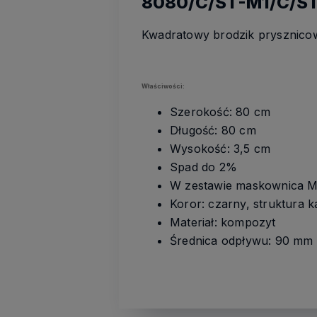
8080/C/ST-M1/C/S
Kwadratowy brodzik prysznicow
Właściwości:
Szerokość: 80 cm
Długość: 80 cm
Wysokość: 3,5 cm
Spad do 2%
W zestawie maskownica M1
Koror: czarny, struktura k
Materiał: kompozyt
Średnica odpływu: 90 mm