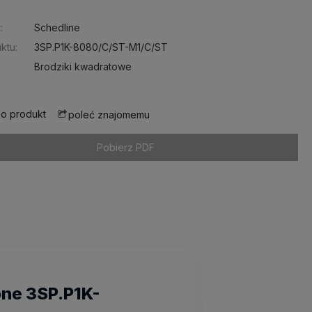
:
Schedline
ktu:
3SP.P1K-8080/C/ST-M1/C/ST
Brodziki kwadratowe
 o produkt
poleć znajomemu
Pobierz PDF
one 3SP.P1K-