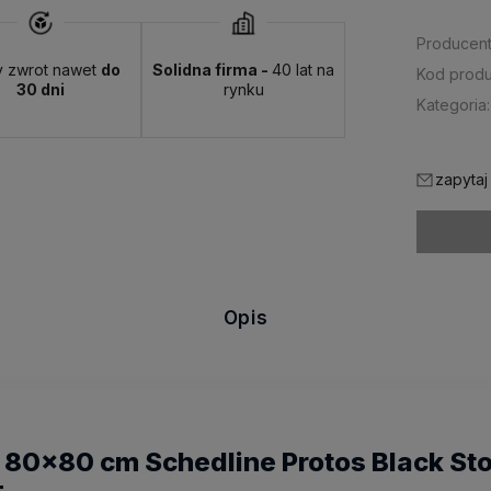
Producent
y zwrot nawet
do
Solidna firma -
40 lat na
Kod produ
30 dni
rynku
Kategoria:
zapytaj
Opis
80x80 cm Schedline Protos Black St