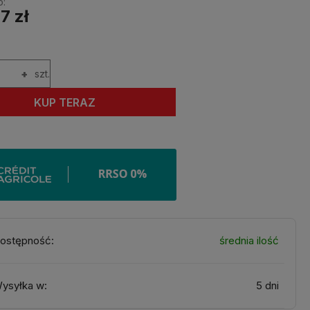
o:
7 zł
+
szt.
KUP TERAZ
ostępność:
średnia ilość
ysyłka w:
5 dni