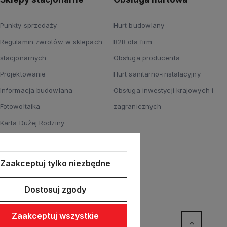
Punkty sprzedaży
Hurt budowlany
Regulamin zwrotów w sklepach
B2B dla firm
stacjonarnych
Obsługa producenta
Projektowanie
Hurt sanitarno-instalacyjny
Informacja budowlana
Obsługa inwestycji krajowych i
Fotowoltaika
zagranicznych
Karta Dużej Rodziny
Wypożyczalnia narzędzi
hydraulicznych
Zaakceptuj tylko niezbędne
Informacja o monitoringu wizyjnym
Dostosuj zgody
Zaakceptuj wszystkie