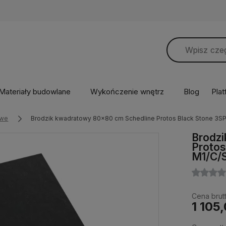
Materiały budowlane
Wykończenie wnętrz
Blog
Pla
owe
Brodzik kwadratowy 80x80 cm Schedline Protos Black Stone 3
Brodz
Protos
M1/C/
Cena brutt
1 105,