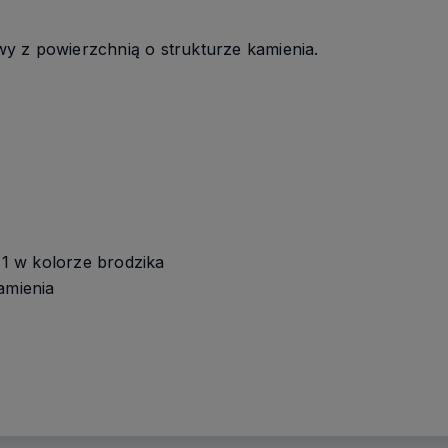
T
y z powierzchnią o strukturze kamienia.
 w kolorze brodzika
amienia