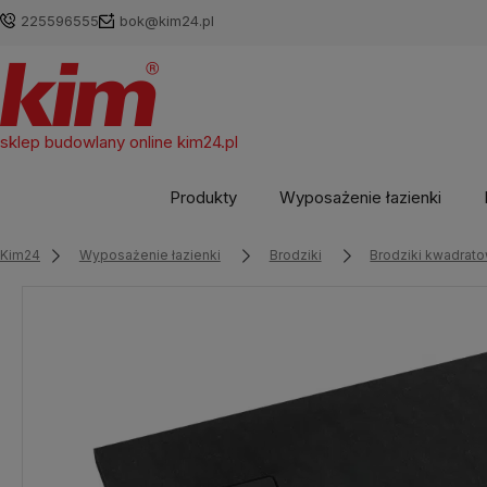
225596555
bok@kim24.pl
sklep budowlany online
kim24.pl
Produkty
Wyposażenie łazienki
Kim24
Wyposażenie łazienki
Brodziki
Brodziki kwadrat