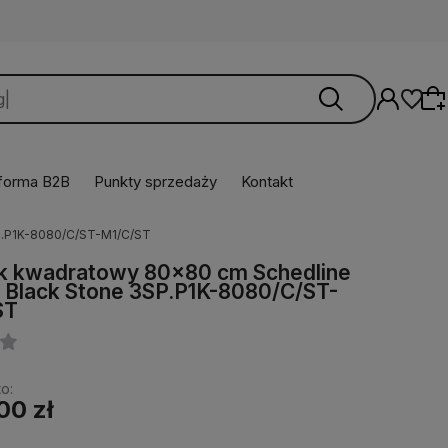
tforma B2B
Punkty sprzedaży
Kontakt
SP.P1K-8080/C/ST-M1/C/ST
Wybierz coś dla siebie z naszej aktualnej
ik kwadratowy 80x80 cm Schedline
oferty lub zaloguj się, aby przywrócić dodane
 Black Stone 3SP.P1K-8080/C/ST-
produkty do listy z poprzedniej sesji.
ST
o:
00 zł