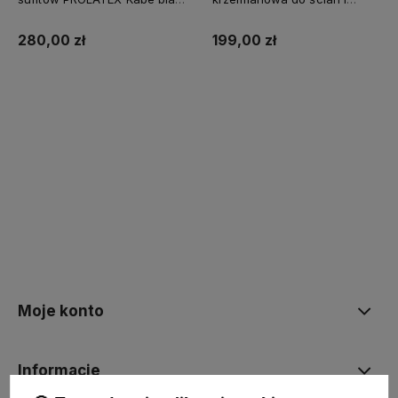
SUPREME 10l baza A -
sufitów KABE AQUATEX
matowa
SUPREME 10L BAZA A MAT
280,00 zł
199,00 zł
Kup teraz
Kup teraz
Moje konto
Informacje