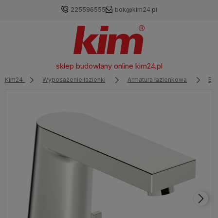
225596555
bok@kim24.pl
sklep budowlany online
kim24.pl
Kim24
Wyposażenie łazienki
Armatura łazienkowa
Ba