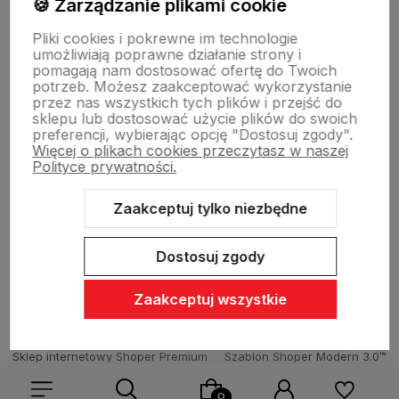
🍪 Zarządzanie plikami cookie
O nas
Pliki cookies i pokrewne im technologie
umożliwiają poprawne działanie strony i
pomagają nam dostosować ofertę do Twoich
potrzeb. Możesz zaakceptować wykorzystanie
Dostawa i płatności
przez nas wszystkich tych plików i przejść do
sklepu lub dostosować użycie plików do swoich
preferencji, wybierając opcję "Dostosuj zgody".
Więcej o plikach cookies przeczytasz w naszej
Sklepy stacjonarne
Polityce prywatności.
Zaakceptuj tylko niezbędne
Obsługa hurtowa
Dostosuj zgody
Zaakceptuj wszystkie
Sklep internetowy Shoper Premium
Szablon Shoper Modern 3.0™
od GrowCommerce