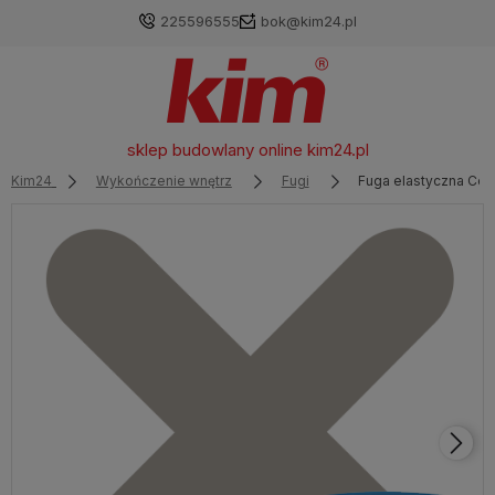
225596555
bok@kim24.pl
sklep budowlany online
kim24.pl
Kim24
Wykończenie wnętrz
Fugi
Fuga elastyczna Cer