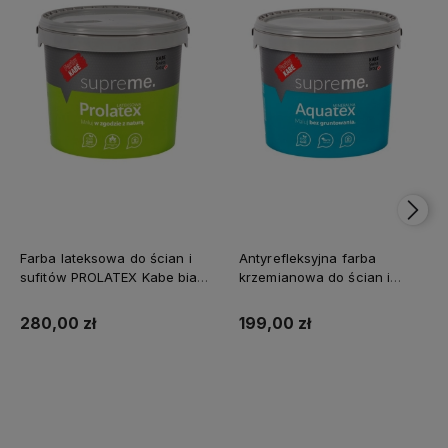
Farba lateksowa do ścian i
Antyrefleksyjna farba
sufitów PROLATEX Kabe biała
krzemianowa do ścian i
SUPREME 10l baza A -
sufitów KABE AQUATEX
matowa
SUPREME 10L BAZA A MAT
280,00 zł
199,00 zł
Kup teraz
Kup teraz