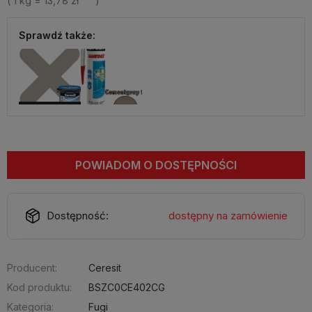
( 1
kg
=
13,78 zł
)
Sprawdź także:
POWIADOM O DOSTĘPNOŚCI
Dostępność:
dostępny na zamówienie
Producent:
Ceresit
Kod produktu:
BSZC0CE402CG
Kategoria:
Fugi