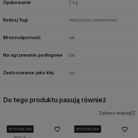
Opakowanie
2 kg
Rodzaj fugi
elastyczna cementowa
Mrozoodporność
tak
Na ogrzewanie podłogowe
tak
Zastosowanie jako klej
nie
Do tego produktu pasują również
Zobacz więcej
Do ulubionych
Do ulubi
WYSYŁKA 24H
WYSYŁKA 24H
WYSYŁKA 24H
WYSYŁKA 24H