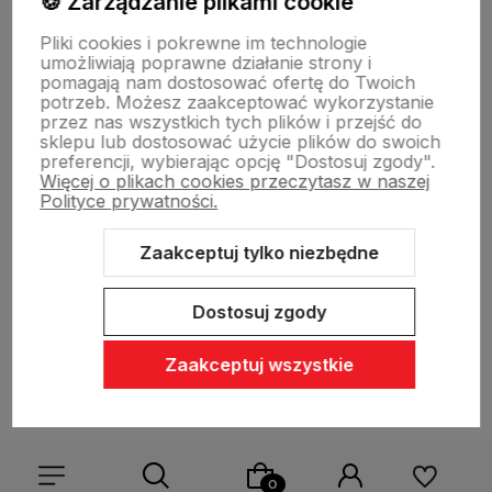
🍪 Zarządzanie plikami cookie
Sklepy stacjonarne
Pliki cookies i pokrewne im technologie
umożliwiają poprawne działanie strony i
pomagają nam dostosować ofertę do Twoich
Obsługa hurtowa
potrzeb. Możesz zaakceptować wykorzystanie
przez nas wszystkich tych plików i przejść do
sklepu lub dostosować użycie plików do swoich
preferencji, wybierając opcję "Dostosuj zgody".
Więcej o plikach cookies przeczytasz w naszej
Polityce prywatności.
Zaakceptuj tylko niezbędne
Sklep internetowy Shoper Premium
Szablon Shoper Modern 3.0™
od GrowCommerce
Dostosuj zgody
Zaakceptuj wszystkie