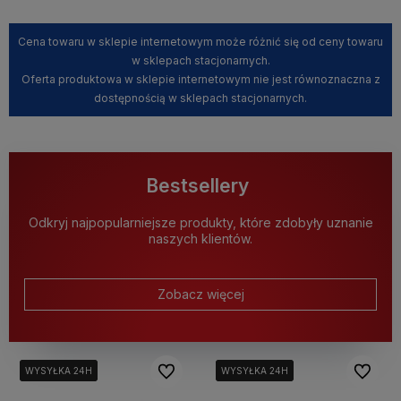
Cena towaru w sklepie internetowym może różnić się od ceny towaru
w sklepach stacjonarnych.
Oferta produktowa w sklepie internetowym nie jest równoznaczna z
dostępnością w sklepach stacjonarnych.
Bestsellery
Odkryj najpopularniejsze produkty, które zdobyły uznanie
naszych klientów.
Zobacz więcej
Do ulubionych
Do ulubi
WYSYŁKA 24H
WYSYŁKA 24H
WYSYŁKA 24H
WYSYŁKA 24H
WYSYŁKA 24H
WYSYŁKA 24H