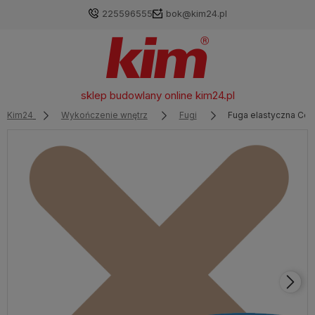
225596555
bok@kim24.pl
sklep budowlany online
kim24.pl
Kim24
Wykończenie wnętrz
Fugi
Fuga elastyczna Cer