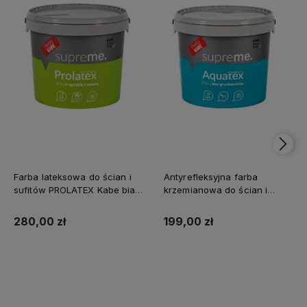
Farba lateksowa do ścian i
Antyrefleksyjna farba
sufitów PROLATEX Kabe biała
krzemianowa do ścian i
SUPREME 10l baza A -
sufitów KABE AQUATEX
matowa
SUPREME 10L BAZA A MAT
280,00 zł
199,00 zł
Kup teraz
Kup teraz