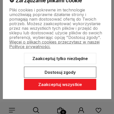
🍪 Zarządzanie plikami cookie
Sklepy stacjonarne
Pliki cookies i pokrewne im technologie
umożliwiają poprawne działanie strony i
pomagają nam dostosować ofertę do Twoich
Obsługa hurtowa
potrzeb. Możesz zaakceptować wykorzystanie
przez nas wszystkich tych plików i przejść do
sklepu lub dostosować użycie plików do swoich
preferencji, wybierając opcję "Dostosuj zgody".
Więcej o plikach cookies przeczytasz w naszej
Polityce prywatności.
Zaakceptuj tylko niezbędne
Sklep internetowy Shoper Premium
Szablon Shoper Modern 3.0™
od GrowCommerce
Dostosuj zgody
Zaakceptuj wszystkie