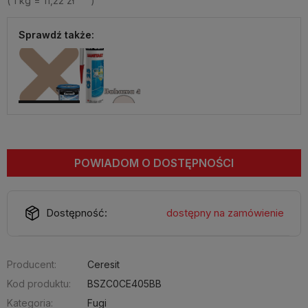
( 1
kg
=
11,22 zł
)
Sprawdź także:
POWIADOM O DOSTĘPNOŚCI
Dostępność:
dostępny na zamówienie
Producent:
Ceresit
Kod produktu:
BSZC0CE405BB
Kategoria:
Fugi