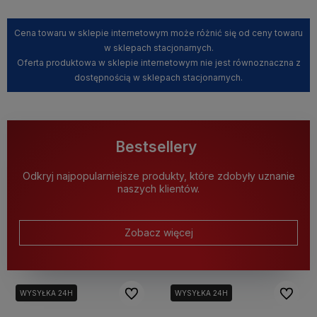
Cena towaru w sklepie internetowym może różnić się od ceny towaru
w sklepach stacjonarnych.
Oferta produktowa w sklepie internetowym nie jest równoznaczna z
dostępnością w sklepach stacjonarnych.
Bestsellery
Odkryj najpopularniejsze produkty, które zdobyły uznanie
naszych klientów.
Zobacz więcej
Do ulubionych
Do ulubi
WYSYŁKA 24H
WYSYŁKA 24H