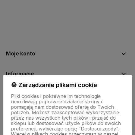
Moje konto
Informacje
🍪 Zarządzanie plikami cookie
O nas
Pliki cookies i pokrewne im technologie
umożliwiają poprawne działanie strony i
pomagają nam dostosować ofertę do Twoich
potrzeb. Możesz zaakceptować wykorzystanie
Dostawa i płatności
przez nas wszystkich tych plików i przejść do
sklepu lub dostosować użycie plików do swoich
preferencji, wybierając opcję "Dostosuj zgody".
Więcej o plikach cookies przeczytasz w naszej
Sklepy stacjonarne