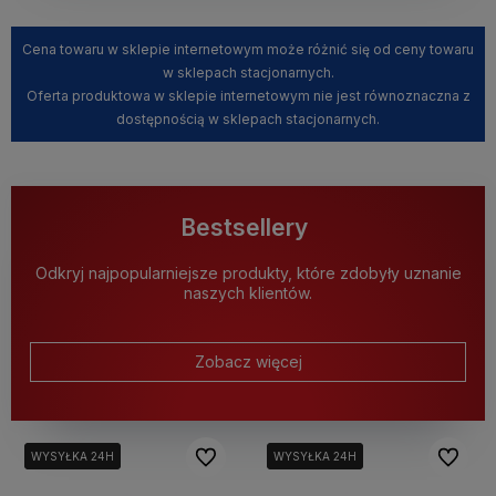
Cena towaru w sklepie internetowym może różnić się od ceny towaru
w sklepach stacjonarnych.
Oferta produktowa w sklepie internetowym nie jest równoznaczna z
dostępnością w sklepach stacjonarnych.
Bestsellery
Odkryj najpopularniejsze produkty, które zdobyły uznanie
naszych klientów.
Zobacz więcej
Do ulubionych
Do ulubi
WYSYŁKA 24H
WYSYŁKA 24H
WYSYŁKA 24H
WYSYŁKA 24H