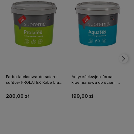
Farba lateksowa do ścian i
Antyrefleksyjna farba
sufitów PROLATEX Kabe biała
krzemianowa do ścian i
SUPREME 10l baza A -
sufitów KABE AQUATEX
matowa
SUPREME 10L BAZA A MAT
280,00 zł
199,00 zł
Kup teraz
Kup teraz