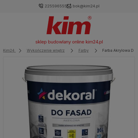
225596555
bok@kim24.pl
sklep budowlany online
kim24.pl
Kim24
Wykończenie wnętrz
Farby
Farba Akrylowa Do F